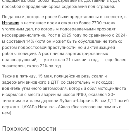
следами взлома, обоих подозреваемых доставили в суд с
просьбой о продлении срока содержания под стражей.
По данным, которые ранее были представлены в кнессете, в
Израиля
в настоящее время открыто более 7700 тысяч
уголовным дел, по которым подозреваемыми проходят
несовершеннолетние. Рост в 2025 году по сравнению с 2024-
м составил 14% (хотя он может быть обусловлен не только
ростом подростковой преступности, но и активизацией
работы полиции). А рост числа зарегистрированных
правонарушений, — уже около 21 тысячи в год, — еще более
значителен, около 22% за год.
Также в пятницу, 15 мая, полицейские разыскали и
задержали виновного в ДТП со смертельным исходов:
водитель угнанного автомобиля, который сбил мотоциклиста
и скрылся с места аварии на шоссе №60, оказался 30-
тилетним жителем деревни Лубан а-Шаркия. В том ДТП погиб
сержант ЦАХАЛа Натанэль Айяла (благословенна память о
нем).
Похожие новости