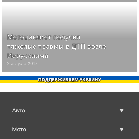
Мотоциклист получил
тяжелые травмы в ДТП возле
Иерусалима
2 августа 2017
ПОДДЕРЖИВАЕМ УКРАИНУ
Авто
Авто бу
Мото
Продажа авто