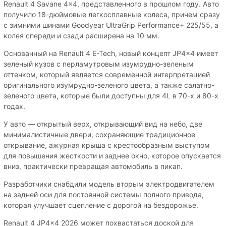
Renault 4 Savane 4x4, представленного в прошлом году. Авто
получило 18-дюймовые легкосплавные колеса, причем сразу
с зимними шинами Goodyear UltraGrip Performance+ 225/55, а
колея спереди и сзади расширена на 10 мм.
Основанный на Renault 4 E-Tech, новый концепт JP4x4 имеет
зеленый кузов с перламутровым изумрудно-зеленым
оттенком, который является современной интерпретацией
оригинального изумрудно-зеленого цвета, а также салатно-
зеленого цвета, которые были доступны для 4L в 70-х и 80-х
годах.
У авто — открытый верх, открывающий вид на небо, две
минималистичные двери, сохраняющие традиционное
открывание, ажурная крыша с крестообразным выступом
для повышения жесткости и заднее окно, которое опускается
вниз, практически превращая автомобиль в пикап.
Разработчики снабдили модель вторым электродвигателем
на задней оси для постоянной системы полного привода,
которая улучшает сцепление с дорогой на бездорожье.
Renault 4 JP4x4 2026 может похвастаться доской для