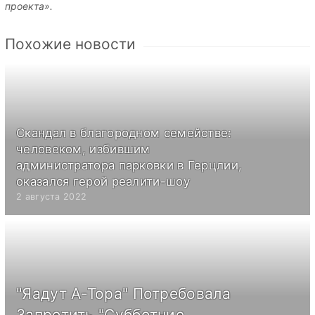
проекта».
Похожие новости
Скандал в благородном семействе:
человеком, избившим
администратора парковки в Герцлии,
оказался герой реалити-шоу
2 августа 2022
"Яадут А-Тора" Потребовала
Запретить "Субботние