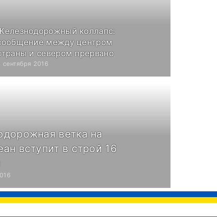
Железнодорожный коллапс:
сообщение между центром
страны и севером прервано
4 сентября 2016
одорожная ветка на
ан вступит в строй 16
я
2016