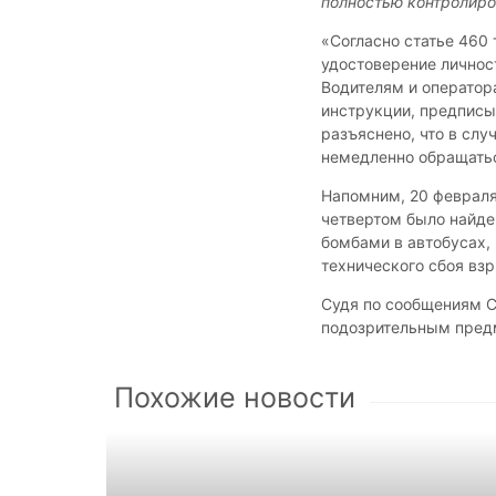
полностью контролиро
«Согласно статье 460
удостоверение личнос
Водителям и оператор
инструкции, предписы
разъяснено, что в слу
немедленно обращатьс
Напомним, 20 феврал
четвертом было найде
бомбами в автобусах, п
технического сбоя вз
Судя по сообщениям С
подозрительным предм
Похожие новости