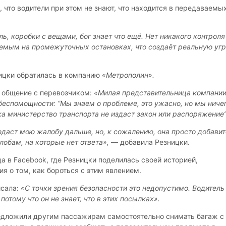
 что водители при этом не знают, что находится в передаваемы
, коробки с вещами, бог знает что ещё. Нет никакого контроля
емым на промежуточных остановках, что создаёт реальную уг
ицки обратилась в компанию
«Метрополин».
т общение с перевозчиком:
«Милая представительница компани
 беспомощности: “Мы знаем о проблеме, это ужасно, но мы ниче
ка министерство транспорта не издаст закон или распоряжение”
едаст мою жалобу дальше, но, к сожалению, она просто добави
обам, на которые нет ответа»,
— добавила Резницки.
а в Facebook, где Резницки поделилась своей историей,
я о том, как бороться с этим явлением.
исала:
«С точки зрения безопасности это недопустимо. Водитель
потому что он не знает, что в этих посылках».
едложили другим пассажирам самостоятельно снимать багаж с