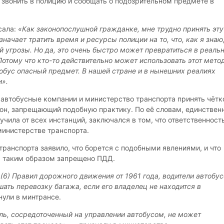
 звонить в полицию и сообщать о подозрительном предмете в
сала:
«Как законопослушной гражданке, мне трудно принять эту
значает тратить время и ресурсы полиции на то, что, как я знаю
й угрозы. Но да, это очень быстро может превратиться в реаль
Потому что кто-то действительно может использовать этот метод
тобус опасный предмет. В нашей стране и в нынешних реалиях
и».
автобусные компании и министерство транспорта принять чётк
он, запрещающий подобную практику. По её словам, единствен
лучила от всех инстанций, заключался в том, что ответственност
министерстве транспорта.
транспорта заявило, что борется с подобными явлениями, и что
» таким образом запрещено ПДД.
(6) Правил дорожного движения от 1961 года, водители автобу
ать перевозку багажа, если его владелец не находится в
ули в минтрансе.
ель, сосредоточенный на управлении автобусом, не может