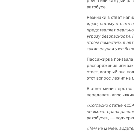
рейса или каждый раз
автобусе.
Резницки в ответ напи
идею, потому что это о
представляет реально
угрозу безопасности. 
чтобы поместить в ав
такие случаи уже был
Пассажирка призвала 
распоряжение или зак
ответ, который она по
этот вопрос лежит на 
В ответ министерство 
передавать «посылки
«Согласно статье 425А
не имеют права разреш
автобусе»,
— подчеркн
«Тем не менее, водит