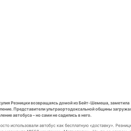
улия Резницки возвращаясь домой из Бейт-Шемеша, заметила
вление. Представители ультраортодоксальной общины загружа
ление автобуса – но сами не садились в него.
росто использовали автобус как бесплатную
«доставку».
Резниц