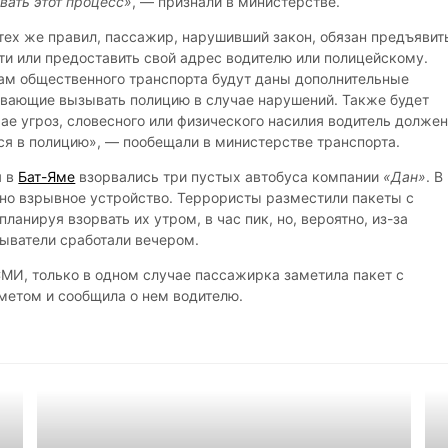
вать этот процесс»
, — признали в министерстве.
 тех же правил, пассажир, нарушивший закон, обязан предъявит
ти или предоставить свой адрес водителю или полицейскому.
ам общественного транспорта будут даны дополнительные
вающие вызывать полицию в случае нарушений. Также будет
чае угроз, словесного или физического насилия водитель долже
я в полицию», — пообещали в министерстве транспорта.
я в
Бат-Яме
взорвались три пустых автобуса компании
«Дан»
. В
но взрывное устройство. Террористы разместили пакеты с
ланируя взорвать их утром, в час пик, но, вероятно, из-за
рыватели сработали вечером.
МИ, только в одном случае пассажирка заметила пакет с
етом и сообщила о нем водителю.