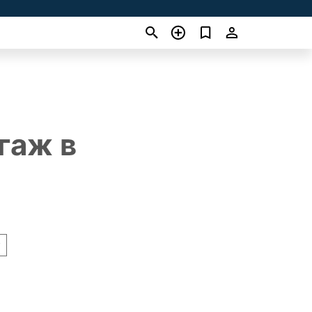
гаж в
т