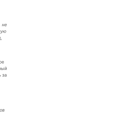
, не
ную
,
ое
ный
ь за
сов