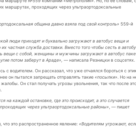
е на маршруте №559 компании
«Метрополин»
. Но, по ее словам, 
гих маршрутах, проходящих через ультраортодоксальные
ортодоксальная община давно взяла под свой контроль»
559-й
вкой люди приходят и буквально загружают в автобус вещи и
о их частная служба доставки. Вместо того чтобы сесть в автобу
ять вещи с собой, женщины и мужчины загружают в автобус пак
угие потом заберут в Араде»,
— написала Резницки в соцсетях.
ь с водителем. Он рассказал, что уже отчаялся бороться с эти
нее он пытался запрещать отправлять такие
«посылки»
. Но на н
жалобы. Он стал получать угрозы увольнения, так что после эт
.
я на каждой остановке, где это происходит, а это случается
 проходящих через ультраортодоксальные районы»
, — пишет
, что это распространенное явление:
«Водителям угрожают, есл