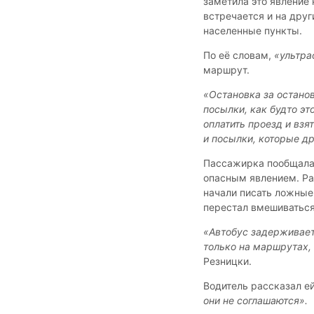
заметила это явлени
встречается и на дру
населенные пункты.
По её словам,
«ультра
маршрут.
«Остановка за остано
посылки, как будто эт
оплатить проезд и вз
и посылки, которые др
Пассажирка пообщалас
опасным явлением. Ра
начали писать ложные 
перестал вмешиваться
«Автобус задерживаетс
только на маршрутах,
Резницки.
Водитель рассказал ей
они не соглашаются».