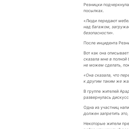
Резницки подчеркнула,
посылках.
«Люди передают мебель
над багажом, загружа
безопасности».
После инцидента Резн
Вот как она описывае
сказала мне в полной
не можем сделать, по
«Она сказала, что пер
к другим таким же жал
В группе жителей Арад
развернулась дискусси
Одна из участниц нап
должен запретить это, 
Некоторые жители пр