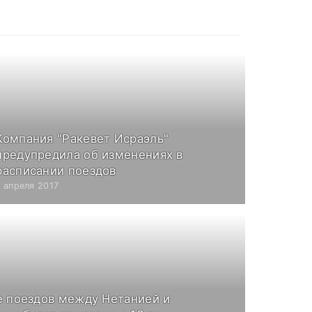
Компания "Ракевет Исраэль"
предупредила об изменениях в
расписании поездов
7 апреля 2017
 поездов между Нетанией и