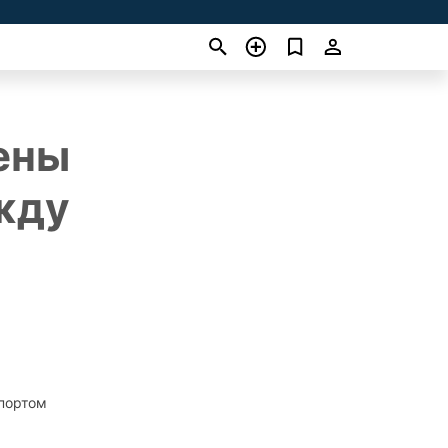
ены
жду