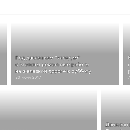
Под давлением "харедим"
отменены ремонтные работы
на железной дороге в субботу
23 июня 2017
Движение