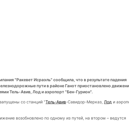
ания "Ракевет Исраэль" сообщила, что в результате падения
железнодорожные пути в районе Ганот приостановлено движен
ями Тель-Авив, Лод и аэропорт "Бен-Гурион".
запущены со станций "
Тель-Авив
-Савидор-Мерказ,
Лод
и аэроп
ижение возобновлено по одному из путей, на втором – ведутся