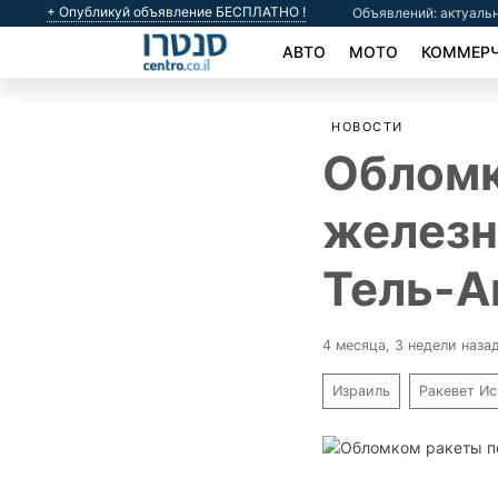
+ Опубликуй объявление БЕСПЛАТНО !
Объявлений: актуальн
АВТО
МОТО
КОММЕРЧ
НОВОСТИ
Обломк
железн
Тель-А
4 месяца, 3 недели наза
Израиль
Ракевет Ис