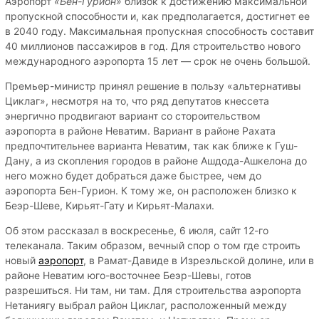
Аэропорт
«Бен-Гурион»
близок к достижению максимальной
пропускной способности и, как предполагается, достигнет ее
в 2040 году. Максимальная пропускная способность составит
40 миллионов пассажиров в год. Для строительство нового
международного аэропорта 15 лет — срок не очень большой.
Премьер-министр принял решение в пользу «альтернативы
Циклаг», несмотря на то, что ряд депутатов кнессета
энергично продвигают вариант со стороительством
аэропорта в районе Неватим. Вариант в районе Рахата
предпочтительнее варианта Неватим, так как ближе к Гуш-
Дану, а из скопления городов в районе Ашдода-Ашкелона до
него можно будет добраться даже быстрее, чем до
аэропорта Бен-Гурион. К тому же, он расположен близко к
Беэр-Шеве, Кирьят-Гату и Кирьят-Малахи.
Об этом рассказал в воскресенье, 6 июля, сайт 12-го
телеканала. Таким образом, вечный спор о том где строить
новый
аэропорт
, в Рамат-Давиде в Изреэльской долине, или в
районе Неватим юго-восточнее Беэр-Шевы, готов
разрешиться. Ни там, ни там. Для строительства аэропорта
Нетаниягу выбрал район Циклаг, расположенный между