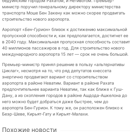
бедуинским городом Рахатом, и Нетивотом. Премьер-
министр поручил генеральному директору министерства
транспорта Моше Бен Закену как можно скорее продвигать
строительство нового аэропорта.
Аэропорт
«Бен-Гурион»
близок к достижению максимальной
пропускной способности и, как предполагается, достигнет ее
в 2040 году. Максимальная пропускная способность составит
40 миллионов пассажиров в год. Для строительство нового
международного аэропорта 15 лет — срок не очень большой.
Премьер-министр принял решение в пользу
«альтернативы
Циклаг»,
несмотря на то, что ряд депутатов кнессета
энергично продвигают вариант со стороительством
аэропорта в районе Неватим. Вариант в районе Рахата
предпочтительнее варианта Неватим, так как ближе к Гуш-
Дану, а из скопления городов в районе Ашдода-Ашкелона до
него можно будет добраться даже быстрее, чем до
аэропорта Бен-Гурион. К тому же, он расположен близко к
Беэр-Шеве, Кирьят-Гату и Кирьят-Малахи.
Похожие новости