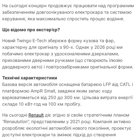
На сьогодні концерн продовжує працювати над програмним
забезпеченням довгоочікуваного електрокара та системою
керування, яка максимально спростить процес водіння.
Що відомо про екстер’єр?
Новий Twingo E-Tech збереже форму кузова та фар,
характерну для оригіналу з 90-х. Однак у 2026 році ми
побачимо електрокар з удосконаленими дзеркалами,
прихованими дверними ручками (що створюють ілюзію
дводверного авто) і повітрозабірниками оригінальної форми.
Технічні характеристики
Базова версія автомобіля оснащена батареєю LFP від ​​CATL і
платформою AmpR Small, завдяки яким запас ходу
варіюватиметься від 250 до 300 км. Цільова витрата енергії
складе 10 кВт·год на 100 км пробігу.
На сьогодні
Renault
діє згідно зі своїм стратегічним планом
“Renaulution”,
представленим у 2021 році. Компанія активно
розробляє екологічні автомобілі нового покоління, проектує
доступні електрокари та змінює підхід до створення