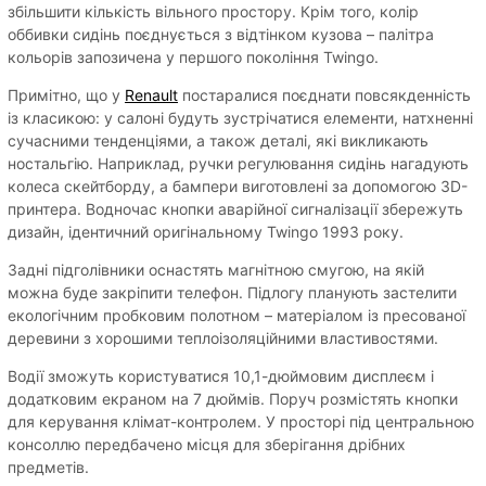
збільшити кількість вільного простору. Крім того, колір
оббивки сидінь поєднується з відтінком кузова – палітра
кольорів запозичена у першого покоління Twingo.
Примітно, що у
Renault
постаралися поєднати повсякденність
із класикою: у салоні будуть зустрічатися елементи, натхненні
сучасними тенденціями, а також деталі, які викликають
ностальгію. Наприклад, ручки регулювання сидінь нагадують
колеса скейтборду, а бампери виготовлені за допомогою 3D-
принтера. Водночас кнопки аварійної сигналізації збережуть
дизайн, ідентичний оригінальному Twingo 1993 року.
Задні підголівники оснастять магнітною смугою, на якій
можна буде закріпити телефон. Підлогу планують застелити
екологічним пробковим полотном – матеріалом із пресованої
деревини з хорошими теплоізоляційними властивостями.
Водії зможуть користуватися 10,1-дюймовим дисплеєм і
додатковим екраном на 7 дюймів. Поруч розмістять кнопки
для керування клімат-контролем. У просторі під центральною
консоллю передбачено місця для зберігання дрібних
предметів.