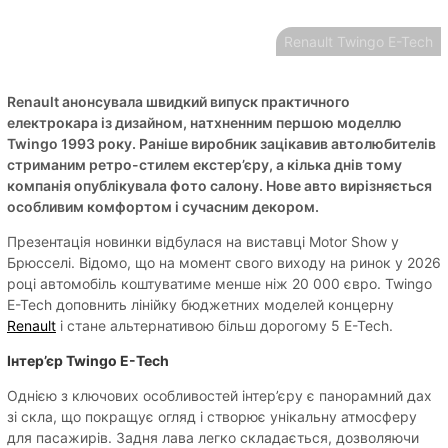
Renault Twingo E-Tech
Renault анонсувала швидкий випуск практичного
електрокара із дизайном, натхненним першою моделлю
Twingo 1993 року. Раніше виробник зацікавив автолюбителів
стриманим ретро-стилем екстер’єру, а кілька днів тому
компанія опублікувала фото салону. Нове авто вирізняється
особливим комфортом і сучасним декором.
Презентація новинки відбулася на виставці Motor Show у
Брюсселі. Відомо, що на момент свого виходу на ринок у 2026
році автомобіль коштуватиме менше ніж 20 000 євро. Twingo
E-Tech доповнить лінійку бюджетних моделей концерну
Renault
і стане альтернативою більш дорогому 5 E-Tech.
Інтер’єр Twingo E-Tech
Однією з ключових особливостей інтер’єру є панорамний дах
зі скла, що покращує огляд і створює унікальну атмосферу
для пасажирів. Задня лава легко складається, дозволяючи