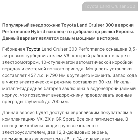
Toyota Land Cruiser 300
Популярный внедорожник Toyota Land Cruiser 300 в версии
Performance Hybrid наконец-то добрался до рынка Европы.
Данный вариант является самым мощным в истории.
Гибридная
Toyota
Land Cruiser 300 Performance оснащена 3,5-
литровым турбодвигателем V6, который работает в паре с
электромотором, 10-ступенчатой ​​автоматической коробкой
передач и системой полного привода. Мощность установки
составляет 457 л.с. и 790 Нм крутящего момента. Запас хода
в чисто электрическом режиме составляет 30 км. Никель-
металл-гидридная батарея заключена в водонепроницаемый
корпус, что позволяет внедорожнику преодолевать водные
преграды глубиной до 700 мм.
Данная версия будет доступна европейским покупателям в
комплектациях VX, ZX и GR Sport. Все они пятиместные. В
оснащение кабины входит рулевое колесо с
электроусилителем, два 12,3-дюймовых экрана,
премиальная аудиосистема JBL с 14 динамиками,