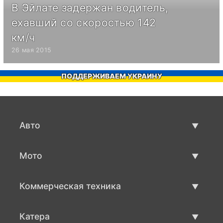
В Эйлате задержан водитель,
ехавший со скоростью 142
км/ч
26 мая 2015
ПОДДЕРЖИВАЕМ УКРАИНУ
Авто
Авто бу
Мото
Продажа авто
Мото с пробегом
Коммерческая техника
Продажа мото
Коммерческая техника бу
Катера