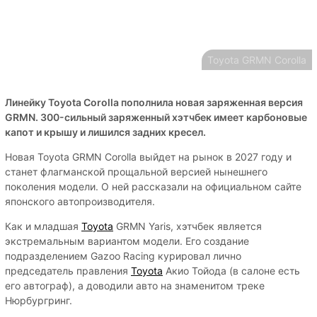
Toyota GRMN Corolla
Линейку Toyota Corolla пополнила новая заряженная версия
GRMN. 300-сильный заряженный хэтчбек имеет карбоновые
капот и крышу и лишился задних кресел.
Новая Toyota GRMN Corolla выйдет на рынок в 2027 году и
станет флагманской прощальной версией нынешнего
поколения модели. О ней рассказали на официальном сайте
японского автопроизводителя.
Как и младшая
Toyota
GRMN Yaris, хэтчбек является
экстремальным вариантом модели. Его создание
подразделением Gazoo Racing курировал лично
председатель правления
Toyota
Акио Тойода (в салоне есть
его автограф), а доводили авто на знаменитом треке
Нюрбургринг.