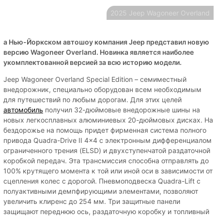
2025 Jeep Wagoneer Overland
а Нью-Йоркском автошоу компания Jeep представил новую
версию Wagoneer Overland. Новинка является наиболее
укомплектованной версией за всю историю модели.
Jeep Wagoneer Overland Special Edition – семиместный
внедорожник, специально оборудован всем необходимым
для путешествий по любым дорогам. Для этих целей
автомобиль
получил 32-дюймовые внедорожные шины на
новых легкосплавных алюминиевых 20-дюймовых дисках. На
бездорожье на помощь придет фирменная система полного
привода Quadra-Drive II 4×4 с электронным дифференциалом
ограниченного трения (ELSD) и двухступенчатой раздаточной
коробкой передач. Эта трансмиссия способна отправлять до
100% крутящего момента к той или иной оси в зависимости от
сцепления колес с дорогой. Пневмоподвеска Quadra-Lift с
полуактивными демпфирующими элементами, позволяют
увеличить клиренс до 254 мм. Три защитные панели
защищают переднюю ось, раздаточную коробку и топливный