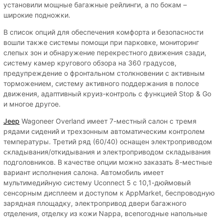
установили мощные багажные рейлинги, а по бокам –
широкие подножки.
В список опций для обеспечения комфорта и безопасности
вошли также системы помощи при парковке, мониторинг
слепых зон и обнаружение перекрестного движения сзади,
систему камер кругового обзора на 360 градусов,
предупреждение о фронтальном столкновении с активным
торможением, систему активного поддержания в полосе
движения, адаптивный круиз-контроль с функцией Stop & Go
и многое другое.
Jeep
Wagoneer Overland имеет 7-местный салон с тремя
рядами сидений и трехзонным автоматическим контролем
температуры. Третий ряд (60/40) оснащен электроприводом
складывания/откидывания и электроприводом складывания
подголовников. В качестве опции можно заказать 8-местные
вариант исполнения салона. Автомобиль имеет
мультимедийную систему Uconnect 5 с 10,1-дюймовый
сенсорным дисплеем и доступом к AppMarket, беспроводную
зарядная площадку, электропривод двери багажного
отделения, отделку из кожи Nappa, всепогодные напольные