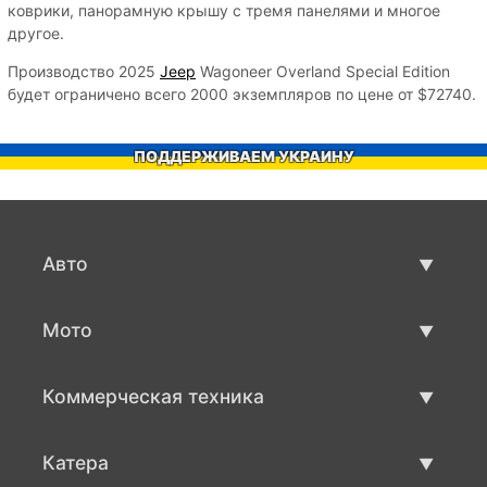
коврики, панорамную крышу с тремя панелями и многое
другое.
Производство 2025
Jeep
Wagoneer Overland Special Edition
будет ограничено всего 2000 экземпляров по цене от $72740.
ПОДДЕРЖИВАЕМ УКРАИНУ
Авто
Авто бу
Мото
Продажа авто
Мото с пробегом
Коммерческая техника
Продажа мото
Коммерческая техника бу
Катера