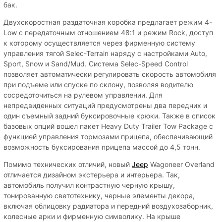
бак.
Двухскоростная раздаточная коробка предлагает режим 4-
Low с передаточным отношением 48:1 и режим Rock, доступ
к которому осуществляется через фирменную систему
управления тягой Selec-Terrain наряду с настройками Auto,
Sport, Snow и Sand/Mud. Система Selec-Speed Control
позволяет автоматически регулировать скорость автомобиля
при подъеме или спуске по склону, позволяя водителю
сосредоточиться на рулевом управлении. Для
непредвиденных ситуаций предусмотрены два передних и
один съемный задний буксировочные крюки. Также в список
базовых опций вошел пакет Heavy Duty Trailer Tow Package с
функцией управления тормозами прицепа, обеспечивающий
возможность буксирования прицепа массой до 4,5 тонн.
Помимо технических отличий, новый
Jeep
Wagoneer Overland
отличается дизайном экстерьера и интерьера. Так,
автомобиль получил контрастную черную крышу,
тонированную светотехнику, черные элементы декора,
включая облицовку радиатора и передний воздухозаборник,
колесные арки и фирменную символику. На крыше