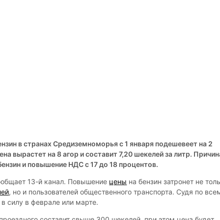
ензин в странах Средиземноморья с 1 января подешевеет на 2
цена вырастет на 8 агор и составит 7,20 шекелей за литр. Причи
бензин и повышение НДС с 17 до 18 процентов.
ообщает 13-й канал. Повышение
цены
на бензин затронет не тол
лей
, но и пользователей общественного транспорта. Судя по все
в силу в феврале или марте.
проездного составит свыше 300 шекелей, при этом цена будет