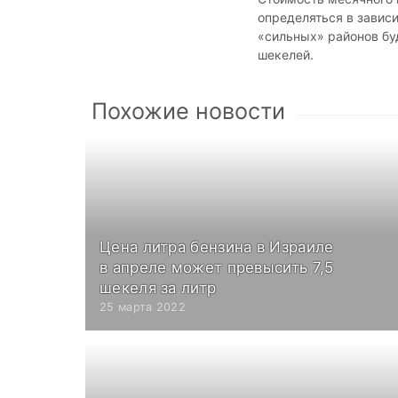
определяться в завис
«сильных» районов бу
шекелей.
Похожие новости
Цена литра бензина в Израиле
в апреле может превысить 7,5
шекеля за литр
25 марта 2022