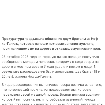
Прокуратура предъявила обвинение двум братьям из Ноф
ха-Галиль, которые нанесли ножевые ранения мужчине,
посигналившему им на дороге и отказавшемуся извиниться.
28 октября 2025 года на горячую линию полиции поступило
сообщение о молодом человеке, которому в ходе ссоры на
дороге в местном совете Иксал ударили ножом в лицо. В
результате расследования были арестованы два брата (18 и
20 лет), жители Ноф ха-Галиль.
В ходе расследования выяснилось: ссора возника из-за того,
что потерпевший посигналил подозреваемым, которые
перекрыли своей машиной проезд. Братья догнали водителя,
который им посигналил, и потребовали извинений. «
Когда
жертва отказалась извиняться, один из братьев выхватил нож