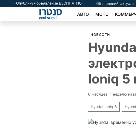
+ Опубликуй объявление БЕСПЛАТНО !
Объявлений: актуальн
АВТО
МОТО
КОММЕРЧ
НОВОСТИ
Hyunda
электр
Ioniq 5
6 месяцев, 1 неделю наз
Hyudai Ioniq 6
Hyund