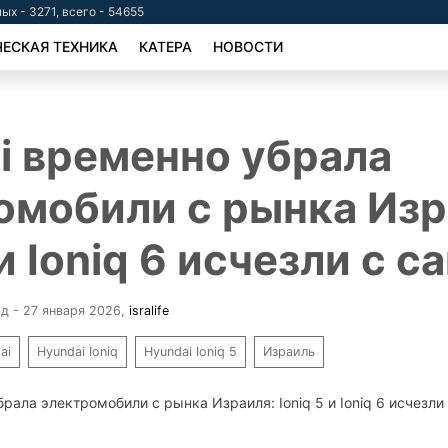
ых - 3271, всего - 54655
ЕСКАЯ ТЕХНИКА
КАТЕРА
НОВОСТИ
i временно убрала
омобили с рынка Изр
 и Ioniq 6 исчезли с с
ад - 27 января 2026
,
isralife
ai
Hyundai Ioniq
Hyundai Ioniq 5
Израиль