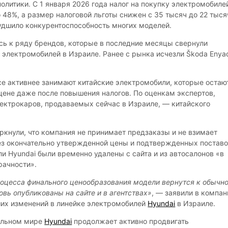
олитики. С 1 января 2026 года налог на покупку электромобиле
 48%, а размер налоговой льготы снижен с 35 тысяч до 22 тыся
худшило конкурентоспособность многих моделей.
сь к ряду брендов, которые в последние месяцы свернули
 электромобилей в Израиле. Ранее с рынка исчезли Škoda Enya
се активнее занимают китайские электромобили, которые остаю
цене даже после повышения налогов. По оценкам экспертов,
ектрокаров, продаваемых сейчас в Израиле, — китайского
ркнули, что компания не принимает предзаказы и не взимает
ез окончательно утвержденной цены и подтвержденных поставо
и Hyundai были временно удалены с сайта и из автосалонов «в
рачности».
оцесса финального ценообразования модели вернутся к обычн
овь опубликованы на сайте и в агентствах»
, — заявили в компан
их изменений в линейке электромобилей
Hyundai
в Израиле.
тальном мире
Hyundai
продолжает активно продвигать