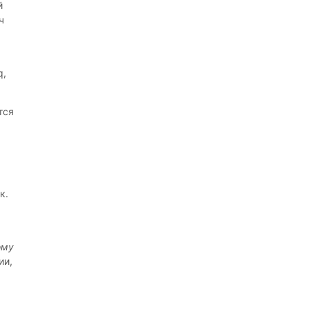
й
ч
q,
тся
к.
ому
ии,