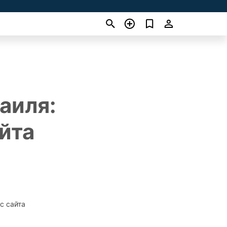
аиля:
айта