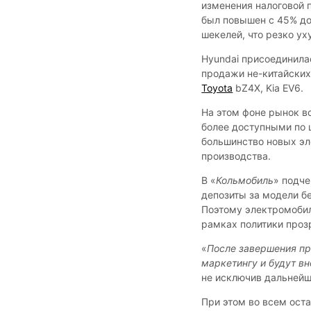
изменения налоговой п
был повышен с 45% до
шекелей, что резко у
Hyundai присоединила
продажи не-китайских
Toyota
bZ4X, Kia EV6.
На этом фоне рынок в
более доступными по 
большинство новых эл
производства.
В «
Кольмобиль
» подче
депозиты за модели б
Поэтому электромобил
рамках политики проз
«
После завершения пр
маркетингу и будут вн
не исключив дальнейш
При этом во всем ос