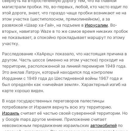
свернуть на второстепенную дорогу тем, что на главной
магистрали пробки. Но, во-первых, любой, кто часто ездит по
этой дороге, знает, что гораздо чаще пробки возникают не на
этом участке (шестиполосном, прямолинейном), а за
развязкой «Шаар ха-Гай», на подъеме в
Иерусалим
. Во-
вторых, навигатор Waze в то же самое время никаких пробок
не показывает, а спокойно прокладывает маршрут по этому
участку.
Расследование «ХаАрец» показало, что настоящая причина в
другом. Часть шоссе (именно на этом участке) проходит на
территории, расположенной за линией перемирия 1949 года.
Это анклав Латрун, который находился под контролем
Иордании с 1949 года до Шестидневной войны 1967 года и
был определён как «ничейная земля». Характерный изгиб на
карте хорошо виден.
В ходе государственных переговоров палестинцы
потребовали от Израиля вернуть всю эту территорию.
Израиль
считает её частью своей суверенной территории. Но
у Google maps другое мнение. Приложение считает
невозможным передвижение израильских
автомобилей
по