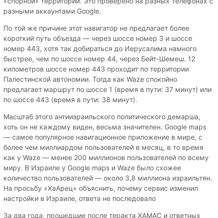
«спорной» территории. Это проверено на разных телефонах с
разными аккаунтами Google.
По той же причине этот навигатор не предлагает более
короткий путь объезда — через шоссе номер 3 и шоссе
номер 443, хотя так добираться до Иерусалима намного
быстрее, чем по шоссе номер 44, через Бейт-Шемеш. 12
километров шоссе номер 443 проходит по территории
Палестинской автономии. Тогда как Waze спокойно
предлагает маршрут по шоссе 1 (время в пути: 37 минут) или
по шоссе 443 (время в пути: 38 минут).
Масштаб этого антиизраильского политического демарша,
хоть он не каждому виден, весьма значителен. Google maps
— самое популярное навигационное приложение в мире, с
более чем миллиардом пользователей в месяц, в то время
как у Waze — менее 200 миллионов пользователей по всему
миру. В Израиле у Google maps и Waze было схожее
количество пользователей — около 3,8 миллиона израильтян.
На просьбу «ХаАрец» объяснить, почему сервис изменил
настройки в Израиле, ответа не последовало
За два года, прошедшие после теракта ХАМАС и ответных