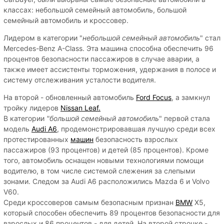
классах: небольшой семейный автомобиль, большой
семейный автомобиль и кроссовер.
Лидером в категории "
небольшой семейный автомобиль
" стал
Mercedes-Benz A-Class. Эта машина способна обеспечить 96
процентов безопасности пассажиров в случае аварии, а
также имеет ассистенты торможения, удержания в полосе и
систему отслеживания усталости водителя.
На второй - обновленный автомобиль
Ford Focus
, а замкнул
тройку лидеров
Nissan Leaf.
В категории
"большой семейный автомобиль
" первой стала
модель
Audi A6
, продемонстрировавшая лучшую среди всех
протестированных
машин
безопасность взрослых
пассажиров (93 процентов) и детей (85 процентов). Кроме
того, автомобиль оснащен новыми технологиями помощи
водителю, в том числе системой слежения за слепыми
зонами. Следом за Audi A6 расположились Mazda 6 и Volvo
V60.
Среди кроссоверов самым безопасным признан
BMW
X5,
который способен обеспечить 89 процентов безопасности для
взрослых и 86 процентов - для детей. На второй строчке -