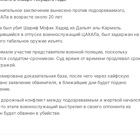
нительное заключение вынесено против подозреваемого,
Ла в возрасте около 20 лет.
та был убит Шариф Мофак Хадид из Дальят аль-Кармель.
дившийся в отпуске военнослужащий ЦАХАЛа, был задержан на
его табельное оружие изъято.
имали участие представители военной полиции, поскольку
ся солдатом-срочником. Суд время от времени продлевал сро
тражей.
мирована доказательная база, после чего через хайфскую
ано заявление обвинителя, в ближайшие дни будет подано
ение.
, дорожный конфликт между подозреваемым и жертвой начался
-то этапе военнослужащий выстрелил в своего оппонента из
 будет обвинен в убийстве.