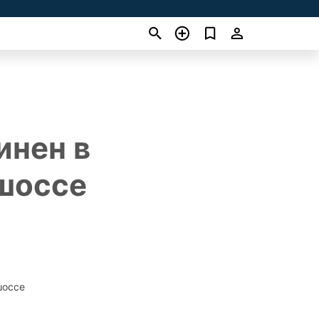
инен в
 шоссе