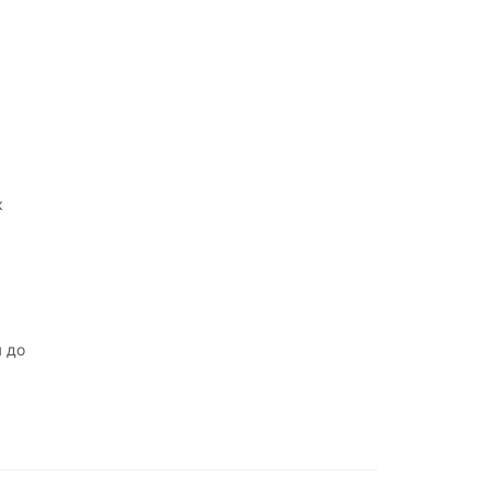
к
 до