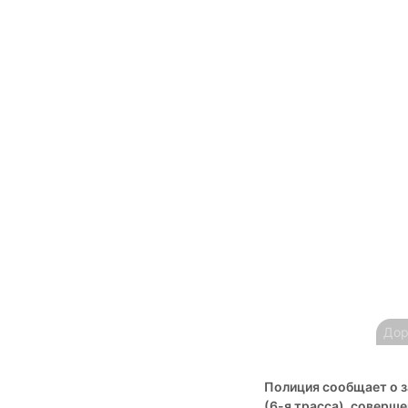
Дор
Полиция сообщает о з
(6-я трасса), соверше