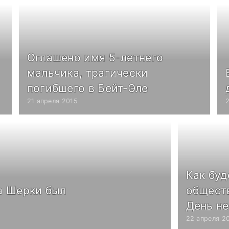
Оглашено имя 5-летнего
мальчика, трагически
погибшего в Бейт-Эле
21 апреля 2015
Как буд
а Шерки был
общест
День н
22 апреля 2