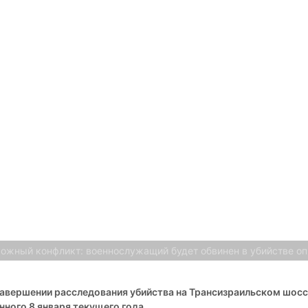
ожный конфликт: военнослужащий будет обвинен в убийстве оп
авершении расследования убийства на Трансизраильском шос
нного 8 января текущего года.