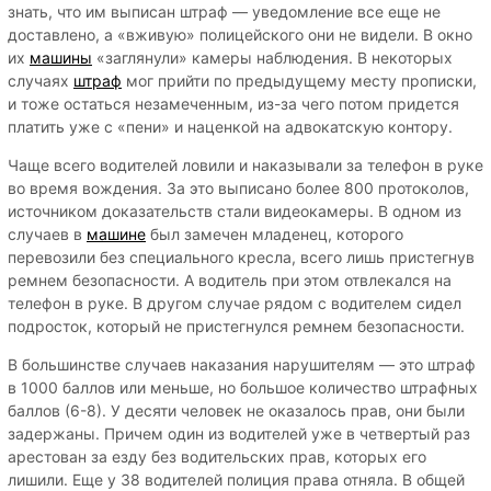
знать, что им выписан штраф — уведомление все еще не
доставлено, а «вживую» полицейского они не видели. В окно
их
машины
«заглянули» камеры наблюдения. В некоторых
случаях
штраф
мог прийти по предыдущему месту прописки,
и тоже остаться незамеченным, из-за чего потом придется
платить уже с «пени» и наценкой на адвокатскую контору.
Чаще всего водителей ловили и наказывали за телефон в руке
во время вождения. За это выписано более 800 протоколов,
источником доказательств стали видеокамеры. В одном из
случаев в
машине
был замечен младенец, которого
перевозили без специального кресла, всего лишь пристегнув
ремнем безопасности. А водитель при этом отвлекался на
телефон в руке. В другом случае рядом с водителем сидел
подросток, который не пристегнулся ремнем безопасности.
В большинстве случаев наказания нарушителям — это штраф
в 1000 баллов или меньше, но большое количество штрафных
баллов (6-8). У десяти человек не оказалось прав, они были
задержаны. Причем один из водителей уже в четвертый раз
арестован за езду без водительских прав, которых его
лишили. Еще у 38 водителей полиция права отняла. В общей