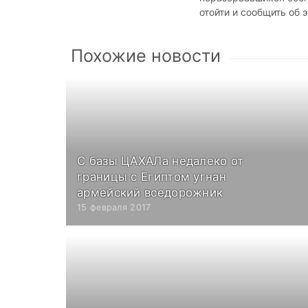
отойти и сообщить об 
Похожие новости
С базы ЦАХАЛа недалеко от
границы с Египтом угнан
армейский вседорожник
15 февраля 2017