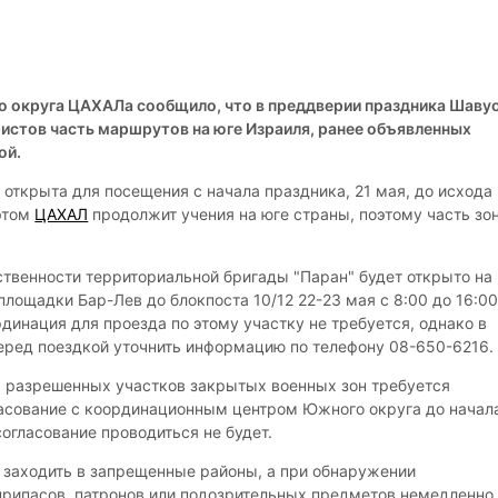
 округа ЦАХАЛа сообщило, что в преддверии праздника Шаву
ристов часть маршрутов на юге Израиля, ранее объявленных
ой.
 открыта для посещения с начала праздника, 21 мая, до исхода
 этом
ЦАХАЛ
продолжит учения на юге страны, поэтому часть зо
тственности территориальной бригады "Паран" будет открыто на
площадки Бар-Лев до блокпоста 10/12 22-23 мая с 8:00 до 16:00
динация для проезда по этому участку не требуется, однако в
ред поездкой уточнить информацию по телефону 08-650-6216.
 разрешенных участков закрытых военных зон требуется
асование с координационным центром Южного округа до начал
согласование проводиться не будет.
 заходить в запрещенные районы, а при обнаружении
рипасов, патронов или подозрительных предметов немедленно