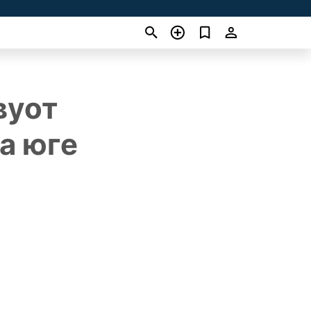
вуот
а юге