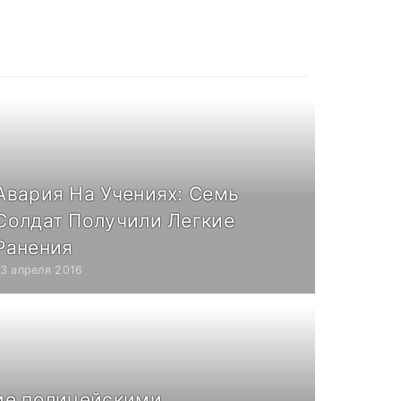
Авария На Учениях: Семь
Солдат Получили Легкие
Ранения
13 апреля 2016
ие полицейскими