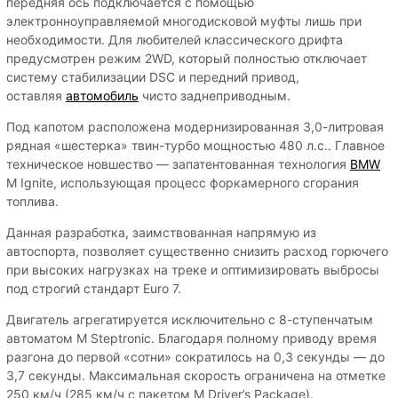
передняя ось подключается с помощью
электронноуправляемой многодисковой муфты лишь при
необходимости. Для любителей классического дрифта
предусмотрен режим 2WD, который полностью отключает
систему стабилизации DSC и передний привод,
оставляя
автомобиль
чисто заднеприводным.
Под капотом расположена модернизированная 3,0-литровая
рядная «шестерка» твин-турбо мощностью 480 л.с.. Главное
техническое новшество — запатентованная технология
BMW
M Ignite, использующая процесс форкамерного сгорания
топлива.
Данная разработка, заимствованная напрямую из
автоспорта, позволяет существенно снизить расход горючего
при высоких нагрузках на треке и оптимизировать выбросы
под строгий стандарт Euro 7.
Двигатель агрегатируется исключительно с 8-ступенчатым
автоматом M Steptronic. Благодаря полному приводу время
разгона до первой «сотни» сократилось на 0,3 секунды — до
3,7 секунды. Максимальная скорость ограничена на отметке
250 км/ч (285 км/ч с пакетом M Driver’s Package).