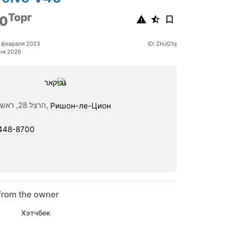
Торг
0
 февраля 2023
ID: ZHJG1q
ня 2026
הרצל 28, ראשון לציון,
Ришон-ле-Цион
448-8700
from the owner
Хэтчбек