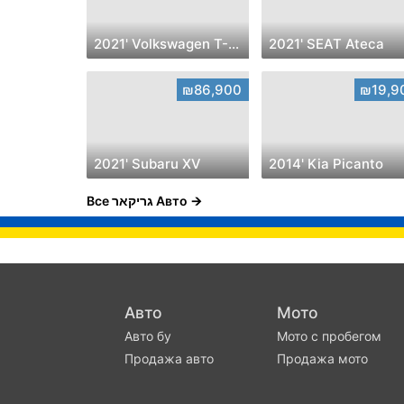
2021' Volkswagen T-Cross
2021' SEAT Ateca
₪86,900
₪19,9
2021' Subaru XV
2014' Kia Picanto
Все גריקאר Авто
Авто
Мото
Авто бу
Мото с пробегом
Продажа авто
Продажа мото