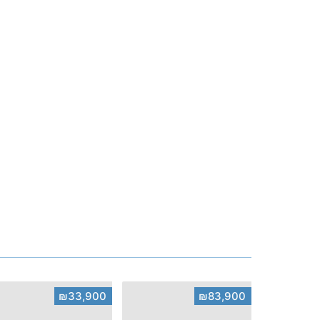
₪33,900
₪83,900