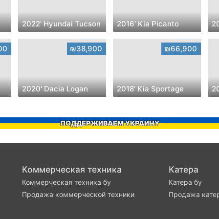
2022' Hyundai Tucson
2016' Kia Picanto
00
₪38,900
₪66,900
2020' Dacia Logan
2018' Kia Sportage
2
ПОДДЕРЖИВАЕМ УКРАИНУ
Коммерческая техника
Катера
Коммерческая техника бу
Катера бу
Продажа коммерческой техники
Продажа кате