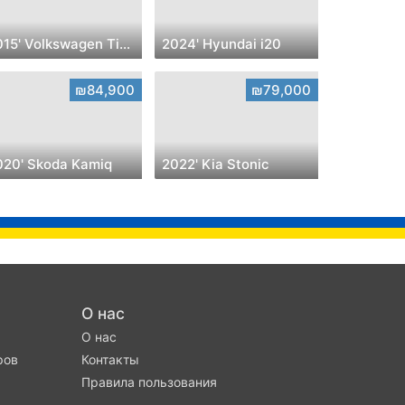
2015' Volkswagen Tiguan
2024' Hyundai i20
₪84,900
₪79,000
020' Skoda Kamiq
2022' Kia Stonic
О нас
О нас
ров
Контакты
Правила пользования