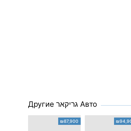
Другие גריקאר Авто
₪87,900
₪94,9