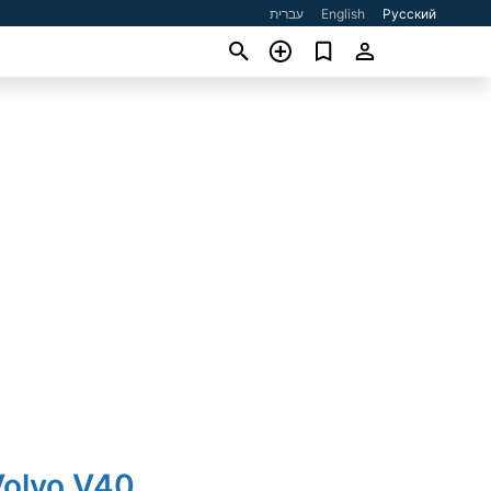
עברית
English
Русский
Volvo V40