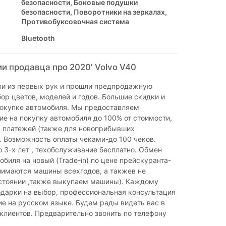
безопасности, Боковые подушки
безопасности, Поворотники на зеркалах,
Противобуксовочная система
Bluetooth
и продавца про 2020' Volvo V40
ли из первых рук и прошли предпродажную
ор цветов, моделей и годов. Большие скидки и
покупке автомобиля. Мы предоставляем
е на покупку автомобиля до 100% от стоимости,
х платежей (также для новоприбывших
. Возможность оплаты чеками-до 100 чеков.
о 3-х лет , техобслуживание бесплатно. Обмен
обиля на новый (Trade-in) по цене прейскуранта-
нимаются машины всехгодов, а такжев не
стоянии ,также выкупаем машины). Каждому
одарки на выбор, профессиональная консультация
е на русском языке. Будем рады видеть вас в
клиентов. Предварительно звонить по телефону