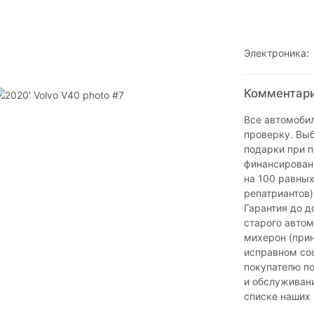
Электроника:
Комментари
Все автомоби
проверку. Выб
подарки при 
финансировани
на 100 равны
репатриантов)
Гарантия до д
старого автом
михерон (при
исправном со
покупателю п
и обслуживани
списке наших 