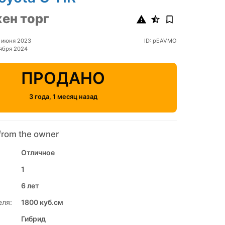
ен торг
 июня 2023
ID: pEAVMO
ября 2024
ПРОДАНО
3 года, 1 месяц назад
from the owner
Отличное
1
6 лет
еля:
1800 куб.см
Гибрид