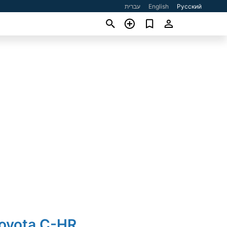
עברית
English
Русский
Toyota C-HR