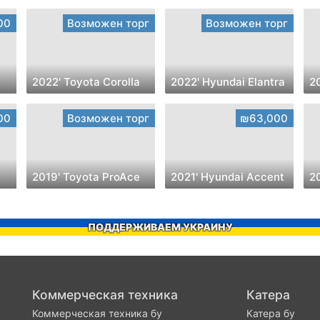
00
Возможен торг
Возможен торг
2022' Toyota Corolla
2022' Hyundai Elantra
2
00
Возможен торг
₪63,000
2019' Toyota ProAce
2021' Hyundai Accent
ПОДДЕРЖИВАЕМ УКРАИНУ
Коммерческая техника
Катера
Коммерческая техника бу
Катера бу