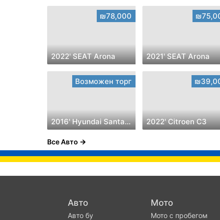
₪78,000
₪75,0
2022' SEAT Arona
2021' SEAT Arona
Возможен торг
₪39,0
2016' Hyundai Santa Fe
2022' Citroen C3
Все Авто
Авто
Мото
Авто бу
Мото с пробегом