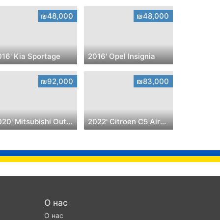
₪48,000
₪48,000
016' Kia Sportage
2016' Opel Insignia
₪92,000
₪83,000
2020' Mitsubishi Outlander
2022' Citroen C5 Aircross
О нас
О нас