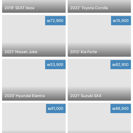
2018' SEAT Ibiza
2022' Toyota Corolla
₪72,900
₪15,900
2021' Nissan Juke
2012' Kia Forte
₪53,900
₪82,900
2020' Hyundai Elantra
2021' Suzuki SX4
₪91,000
₪88,900