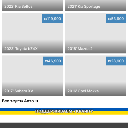
2022' Kia Seltos
2021' Kia Sportage
₪119,900
₪53,900
2023' Toyota bZ4X
2018' Mazda 2
₪46,900
₪28,900
2017' Subaru XV
2016' Opel Mokka
Все גריקאר Авто
ПОДДЕРЖИВАЕМ УКРАИНУ