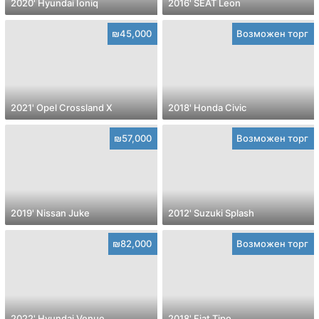
2020' Hyundai Ioniq
2016' SEAT Leon
₪45,000
Возможен торг
2021' Opel Crossland X
2018' Honda Civic
₪57,000
Возможен торг
2019' Nissan Juke
2012' Suzuki Splash
₪82,000
Возможен торг
2022' Hyundai Venue
2018' Fiat Tipo