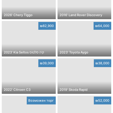
2026' Chery Tiggo
2016' Land Rover Discovery
₪82,900
₪64,000
2023' Kia Seltos קיה סלטוס
2023' Toyota Aygo
₪39,000
₪38,000
2022' Citroen C3
2019' Skoda Rapid
Возможен торг
₪52,000