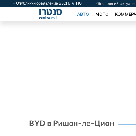
+ Опубликуй объявление БЕСПЛАТНО !
Объявлений: актуальн
АВТО
МОТО
КОММЕРЧ
BYD в Ришон-ле-Цион