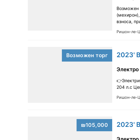
Возможен т
(мехирон),
взноса, п
Ришон-ле-
2023' 
Возможен торг
Электро
👉Электри
204 л.с Ц
Ришон-ле-
2023' 
₪105,000
Электро