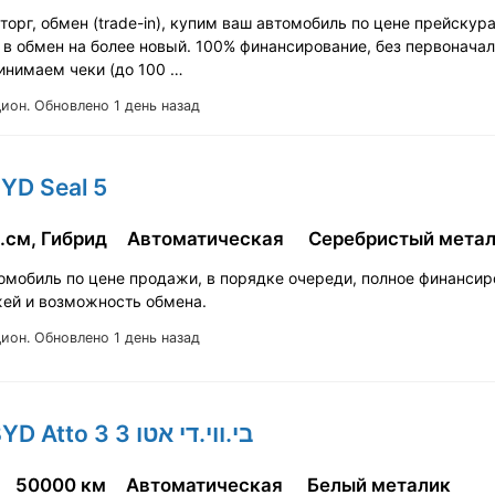
орг, обмен (tradе-in), купим ваш автомобиль по цене прейскур
 в обмен на более новый. 100% финансирование, без первонача
ринимаем чеки (до 100 …
Цион.
Обновлено 1 день назад
BYD Seal 5
.см, Гибрид
Автоматическая
Серебристый мета
омобиль по цене продажи, в порядке очереди, полное финансир
жей и возможность обмена.
Цион.
Обновлено 1 день назад
2023' BYD Atto 3 בי.ווי.די אטו 3
50000 км
Автоматическая
Белый металик