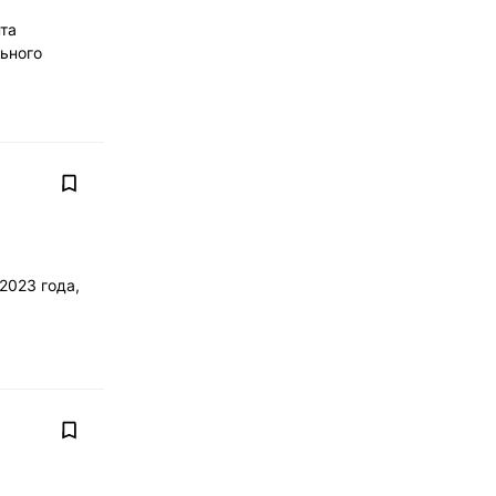
нта
льного
2023 года,