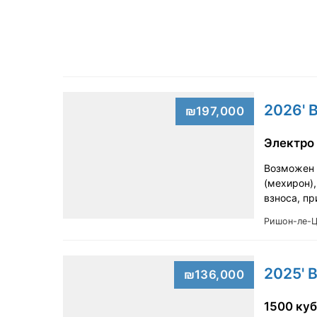
2026' 
₪197,000
Электро
Возможен т
(мехирон),
взноса, п
Ришон-ле-
2025' 
₪136,000
1500 куб