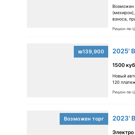
Возможен т
(мехирон),
взноса, п
Ришон-ле-
2025' 
₪139,900
1500 куб
Новый авт
120 плате
Ришон-ле-
Возможен торг
Электро