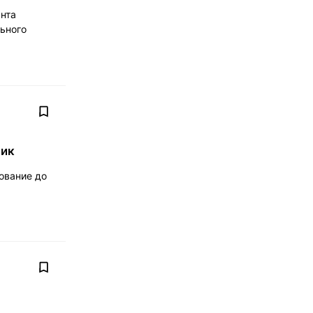
анта
льного
лик
ование до