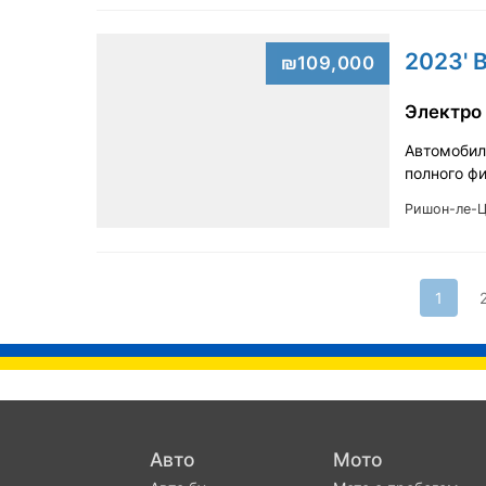
2023' 
₪109,000
Электро
Автомобиль
полного ф
Ришон-ле-
1
Авто
Мото