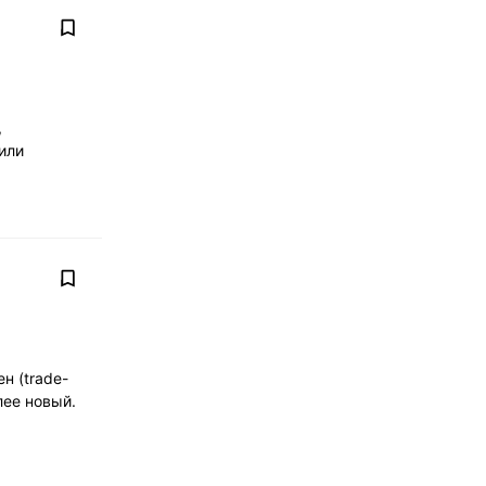
,
или
н (tradе-
лее новый.