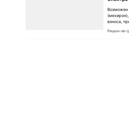
Возможен т
(мехирон),
взноса, п
Ришон-ле-