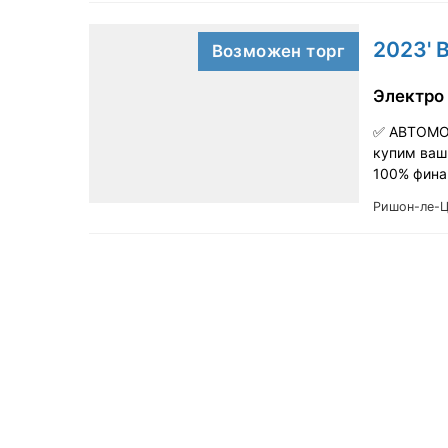
2023' 
Возможен торг
Электро
✅ АВТОМО
купим ваш 
100% фина
Ришон-ле-